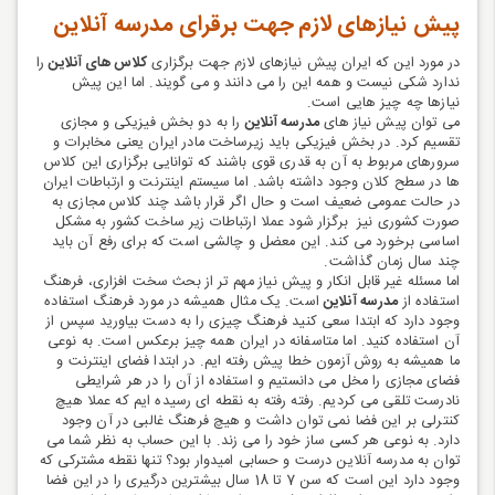
پیش نیازهای لازم جهت برقرای مدرسه آنلاین
در مورد این که ایران پیش نیازهای لازم جهت برگزاری
کلاس های آنلاین
را
ندارد شکی نیست و همه این را می دانند و می گویند. اما این پیش
نیازها چه چیز هایی است.
می توان پیش نیاز های
مدرسه آنلاین
را به دو بخش فیزیکی و مجازی
تقسیم کرد. در بخش فیزیکی باید زیرساخت مادر ایران یعنی مخابرات و
سرورهای مربوط به آن به قدری قوی باشند که توانایی برگزاری این کلاس
ها در سطح کلان وجود داشته باشد. اما سیستم اینترنت و ارتباطات ایران
در حالت عمومی ضعیف است و حال اگر قرار باشد چند کلاس مجازی به
صورت کشوری نیز برگزار شود عملا ارتباطات زیر ساخت کشور به مشکل
اساسی برخورد می کند. این معضل و چالشی است که برای رفع آن باید
چند سال زمان گذاشت.
اما مسئله غیر قابل انکار و پیش نیاز مهم تر از بحث سخت افزاری، فرهنگ
استفاده از
مدرسه آنلاین
است. یک مثال همیشه در مورد فرهنگ استفاده
وجود دارد که ابتدا سعی کنید فرهنگ چیزی را به دست بیاورید سپس از
آن استفاده کنید. اما متاسفانه در ایران همه چیز برعکس است. به نوعی
ما همیشه به روش آزمون خطا پیش رفته ایم. در ابتدا فضای اینترنت و
فضای مجازی را مخل می دانستیم و استفاده از آن را در هر شرایطی
نادرست تلقی می کردیم. رفته رفته به نقطه ای رسیده ایم که عملا هیچ
کنترلی بر این فضا نمی توان داشت و هیچ فرهنگ غالبی در آن وجود
دارد. به نوعی هر کسی ساز خود را می زند. با این حساب به نظر شما می
توان به مدرسه آنلاین درست و حسابی امیدوار بود؟ تنها نقطه مشترکی که
وجود دارد این است که سن 7 تا 18 سال بیشترین درگیری را در این فضا