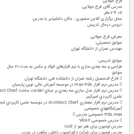
فرخ جولایی
مدرس آقای فرخ جولایی
4.07 2 نظر
محل برگزاری کلاس حضوری : مکان دانشپذیر یا مدرس
دروس درحال تدریس
معرفی فرخ جولایی
سوابق تحصیلی:
مهندس عمران از دانشگاه تهران
سوابق تدریس:
طراحی و سه بعدی سازی با نرم افزارهای اتوکد و مکس به مدت 20 سال
سوابق
 فارغ التحصیل رشته عمران از دانشکده فنی دانشگاه تهران
 مدرس نرم افزار max 3ds در موسسه آموزش عالی نوین پارسیان
 مدرس نرم افزار مدل سازي سه بعدي بر مبناي اطلاعات ساخت Architect Chief در موسسه
علمی کاربردي امیرکبیر
 مدرس نرم افزار معماري Architect Chief در موسسه علمی کاربردي انجمن مبل ایران و
آموزشگاههاي خصوصی
3ds max خصوصی مدرس 
 مدرس خصوصی VRAY
مدرس لومیون برای هنر جو از کانادا
مدرس لومیون برای شرکت دکوراسیون داخلی مکعب در جردن