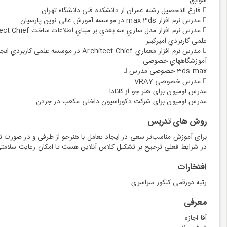
سوابق
 فارغ التحصیل رشته عمران از دانشکده فنی دانشگاه تهران
 مدرس نرم افزار max 3ds در موسسه آموزش عالی نوین پارسیان
 مدرس نرم افزار مدل سازي سه بعدي بر مبناي اطلاعات ساخت Architect Chief در موسسه
علمی کاربردي امیرکبیر
 مدرس نرم افزار معماري Architect Chief در موسسه علمی کاربردي انجمن مبل ایران و
آموزشگاههاي خصوصی
3ds max خصوصی مدرس 
 مدرس خصوصی VRAY
مدرس لومیون برای هنر جو از کانادا
مدرس لومیون برای شرکت دکوراسیون داخلی مکعب در جردن
روش های تدریس
برای آموزش مناسب‌تر سعی در ایجاد تعامل با هنرجو از طرفی و در صورت تما
در شرایط فعلی ترجیح بر تشکیل کلاس آنلاین هست تا امکان رعایت سلامتی هنرجویان و صر
افتخارات
رتبه دورقمی کنکور سراسری
معرفی
آقا اجازه