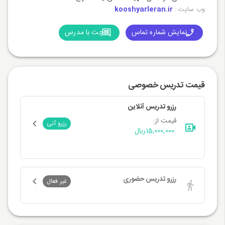
kooshyarleran.ir
وب سایت :
نمایش شماره تماس
چت با مدرس
قیمت تدریس خصوصی
رزرو تدریس آنلاین
قیمت از:
رزرو آنی
15,000,000
ریال
رزرو تدریس حضوری
غیر فعال