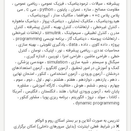
پیشرفته ، سیالات ، ترمودینامیک ، فیزیک عمومی ، ریاضی عمومی ،
مقاومت مصالح ، سازه ، عمران ، پایتون ، python ، سی c , سی
پلاس پلاس c++ ، هوافضا ، مکانیک مدار ، آیرودینامیک ،
هیدرودینامیک ، مکانیک تحلیلی ، دینامیک پرواز ، دینامیک ماهواره
، کنترل غیرخطی ، ارتعاشات ، کنترل بهینه ، کنترل پیشرفته ، کنترل
مدرن ، کنترل تطبیقی ، سیمولینک ، simulink ، ارتعاشات غیرخطی
، ارتعاشات پیوسته ، دینامیک گاز ، برنامه نویسی programming ،
پروژه ، داده کاوی ، داده ، data ، یادگیری تقویتی ، بهینه سازی ،
محاسبات عددی ، ریاضی پیشرفته ، نور ، اپتیک ، نوسان ، کنترل
خطی ، طراحی ماشین ، طراحی اجزا ، توربین ، اندازه گیری ،
سیگنال و سیستم ، شبیه سازی ، simulation ، مهندسی پزشکی ،
کمک و آموزش در امور تحقیق ، آزمون کانگورو ، آزمون استعدادهای
درخشان ، آزمون ورودی ، آزمون استخدامی ، کنکور ، امتحان نهایی
، دهم ، یازدهم ، دوازدهم ، هفتم ، هشتم ، نهم ، اول ، دوم ، سوم ،
چهارم ، پنجم ، ششم ، هوش ، خلاقیت ، کارگاه آموزشی ، مشاوره
پایان نامه ، آزمون ورودی ایتالیا ، هلند ، انگلستان ، انگلیس ، آمریکا
، کانادا ، سوئد ، نروژ ، الگوریتم ، برنامه ریزی پویا ، مشاور کنکور ،
dynamic programming ،
تدریس به صورت آنلاین و بر بستر اسکای روم و الوکام
❌ در شرایط فعلی اینترنت (بدلیل سرورهای داخلی) امکان برگزاری