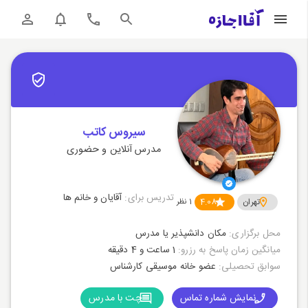
سیروس کاتب
مدرس آنلاین و حضوری
تدریس برای:
آقایان و خانم ها
تهران
4.08
1
نظر
محل برگزاری:
مکان دانشپذیر یا مدرس
میانگین زمان پاسخ به رزرو:
1 ساعت و 4 دقیقه
سوابق تحصیلی:
عضو خانه موسیقی کارشناس
نمایش شماره تماس
چت با مدرس