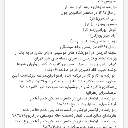
سیروس کاتب
نوازنده سازهای:تار،بم تار و سه تار
از سال۱۳۸۷ در محضر اساتیدی چون
علی قمصری(تار)
حسین روزبهانی(تار)
تنوش بهرامی(سه تار)
آزاد میرزاپور(تار)
پژمان ساعدی(سه تار و بم تار)
ازسال۱۳۹۲عضو رسمی خانه موسیقی
سابقه تدریس در آموزشگاه های موسیقی دارای نشان درجه یک از
وزارت ارشاد و تدریس در سرای محله های شهر تهران
*چاپ نام و رزومه موسیقی سیروس کاتب در کتاب نوآوران هنرها
نوشته:حبیب الله نصیری فر در صفحه ۲۴۱جلد۲
_نوازنده بم تار و تار در برنامه زنده رادیو ایران،مراسم بزرگداشت آیین
سخن با حضور دکتر حداد عادل و ریاست رادیو ۳۱اردیبهشت ۹۸
_همکاری با گروه شرر در جشنواره صدشب صد اجرا ۱۲مرداد ۹۸
فرهنگسرای زغفرانیه
_نوازنده تار ارکستر نیایش در کنسرت نمایش خانم آغا در
فرهنگسرای ارسباران در تاریخ ۹۸/۹/۲۱
_نوازنده تار ارکستر نیایش در کنسرت نمایش خانم آغا در خانه
هنرمندان سالن استاد شهناز نشست خانه موسیقی در تاریخ۹۸/۹/۲۸
_نوازنده تار ارکستر نیایش در کنسرت نمایش خانم آغا در برج میلاد
در مراسم شبی به بلندی میلاد در تاریخ۹۸/۹/۳۰