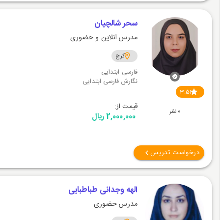
سحر شالچیان
مدرس آنلاین و حضوری
کرج
فارسی ابتدایی
نگارش فارسی ابتدایی
3.51
قیمت از:
0 نظر
2,000,000 ریال
درخواست تدریس
الهه وجدانی طباطبایی
مدرس حضوری