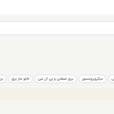
س
میکروپروسسور
برق صنعتی و پی ال سی
تابلو ساز برق
بر