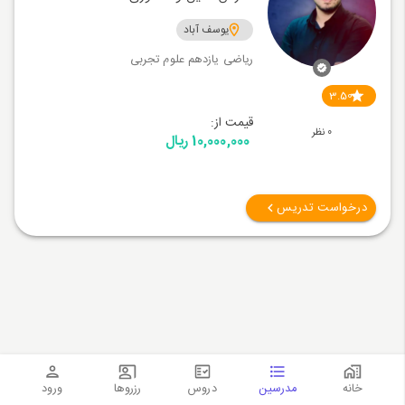
یوسف آباد
ریاضی یازدهم علوم تجربی
3.50
قیمت از:
0 نظر
10,000,000 ریال
درخواست تدریس
خانه
مدرسین
دروس
رزروها
ورود