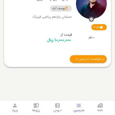
یوسف آباد
حسابان یازدهم ریاضی فیزیک
3.50
قیمت از:
0 نظر
10,000,000 ریال
درخواست تدریس
خانه
مدرسین
دروس
رزروها
ورود