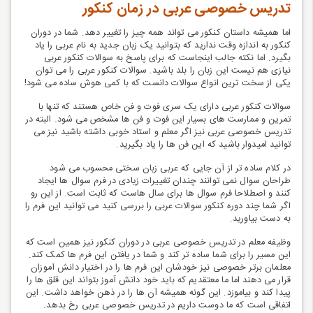
تدریس خصوصی عربی در زمان کنکور
اما همیشه داستان کنکور می تواند همه چیز را تغییر دهد. شما در دوران
کنکور به اندازه وقت ندارید که بتوانید یک زبان جدید به نام عربی را یاد
بگیرد. اما نکته جالب اینجاست که برای پاسخ به سوالات کنکور عربی
نیازی هم نیست این زبان را بلد باشید. سوالات کنکور عربی را می توان
یکی از سخت ترین انواع سوالات دانست که با کمی هوش ساده می شود!
سوالات کنکور عربی دارای یک سری فوت و فن خاص هستند که تنها با
تمرین و ممارست های بسیار این فوت و فن ها مشخص می شود. البته در
تدریس خصوصی عربی نیز اگر معلم و استاد خوبی داشته باشید نیز می
توانید امیدوار باشید که این فن ها را یاد بگیرید.
در کلام ساده تر از آن جایی که عربی زبان سختی محسوب می شود
طراحان سوال نمی توانند چندان تغییرات زیادی در فرم سوال ها ایجاد
کنند و اصطلاحا فرم سوال ها برای سال هاست که ثابت است. از این رو
اگر شما چند دوره کنکور سوالات عربی را بررسی کنید می توانید این فرم را
به دست بیاورید.
وظیفه معلم در تدریس خصوصی عربی در دوران کنکور نیز همین است که
این مسیر را برای شما ساده تر کند و شما در یافتن این فرم ها کمک کند.
معلمان برتر خصوصی نیز خودشان این فرم ها را در اختیار دانش آموزان
قرار می دهند اما ما معتقدیم که باید خود دانش آموز بتواند این قلق ها را
پیدا کند و بیاموزد. این گونه همیشه آن ها را در ذهن خواهد داشت. این
اتفاقی است که ما دوست داریم در تدریس خصوصی عربی رخ بدهد.