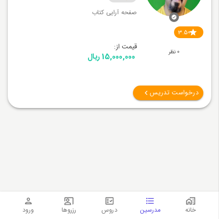
صفحه آرایی کتاب
3.50
قیمت از:
0 نظر
15,000,000 ریال
درخواست تدریس
خانه
مدرسین
دروس
رزروها
ورود