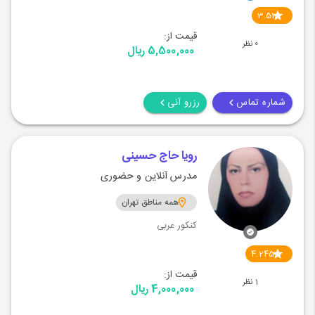
3.51
قیمت از:
0 نظر
5,500,000 ریال
شماره تماس
رزرو آنی
رويا حاج حسينى
مدرس آنلاین و حضوری
همه مناطق تهران
کنکور عربی
4.245
قیمت از:
1 نظر
4,000,000 ریال