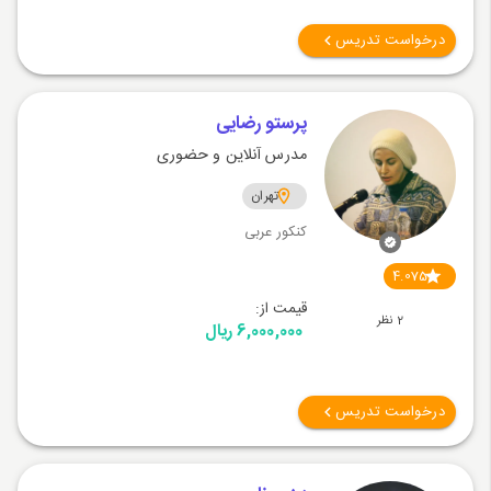
درخواست تدریس
پرستو رضایی
مدرس آنلاین و حضوری
تهران
کنکور عربی
4.075
قیمت از:
2 نظر
6,000,000 ریال
درخواست تدریس