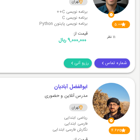
تهران
برنامه نویسی C++
برنامه نویسی C
برنامه نویسی پایتون Python
5.00
قیمت از:
11 نظر
9,000,000 ریال
شماره تماس
رزرو آنی
ابوالفضل آبادیان
مدرس آنلاین و حضوری
تهران
ریاضی ابتدایی
فارسی ابتدایی
نگارش فارسی ابتدایی
4.635
قیمت از: